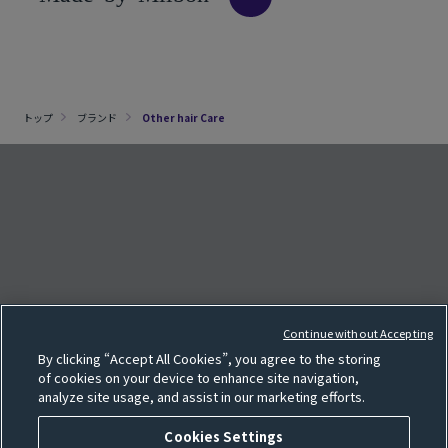
トップ
ブランド
Other hair Care
クッキー設定
e
F
o
l
l
o
w
o
u
r
S
N
S
p
a
g
Continue without Accepting
サイトマップ
By clicking “Accept All Cookies”, you agree to the storing
SNS一覧
of cookies on your device to enhance site navigation,
analyze site usage, and assist in our marketing efforts.
利用規約
個人情報保護方針
Cookies Settings