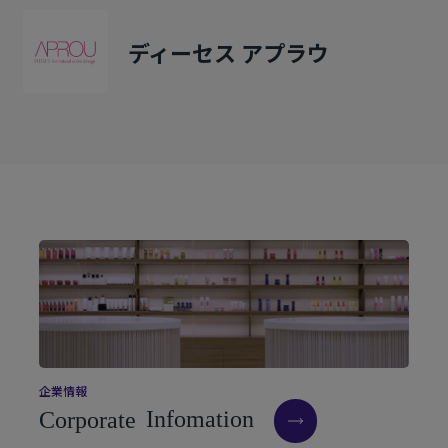
ディーセス アプラウ
企
業
情
報
C
o
r
p
o
r
a
t
e
I
n
f
o
m
a
t
i
o
n