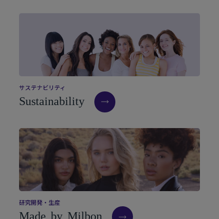
サ
ス
テ
ナ
ビ
リ
テ
ィ
S
u
s
t
a
i
n
a
b
i
l
i
t
y
研
究
開
発
・
生
産
M
a
d
e
b
y
M
i
l
b
o
n