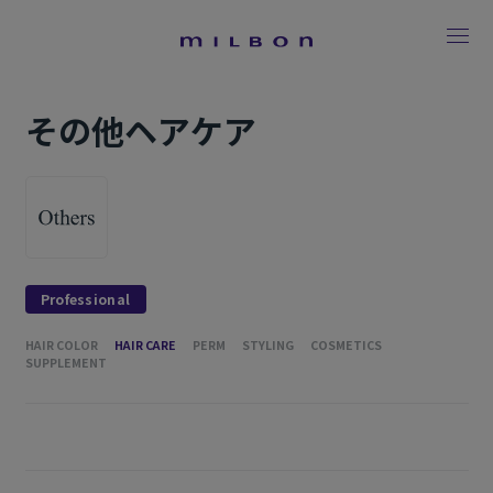
その他ヘアケア
Professional
HAIR COLOR
HAIR CARE
PERM
STYLING
COSMETICS
SUPPLEMENT