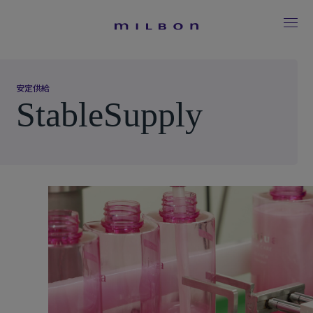
安
定
供
給
S
t
a
b
l
e
S
u
p
p
l
y