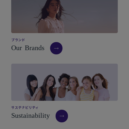
ブ
ラ
ン
ド
O
u
r
B
r
a
n
d
s
サ
ス
テ
ナ
ビ
リ
テ
ィ
S
u
s
t
a
i
n
a
b
i
l
i
t
y