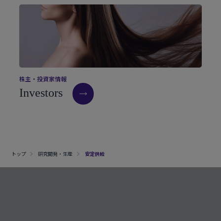
株
主
・
投
資
家
情
報
I
n
v
e
s
t
o
r
s
トップ
研究開発・生産
安定供給