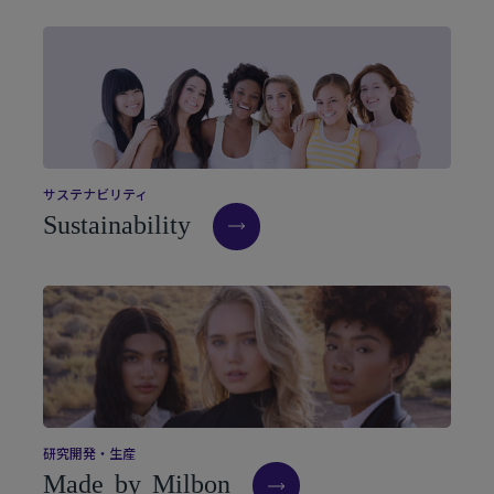
サ
ス
テ
ナ
ビ
リ
テ
ィ
S
u
s
t
a
i
n
a
b
i
l
i
t
y
研
究
開
発
・
生
産
M
a
d
e
b
y
M
i
l
b
o
n