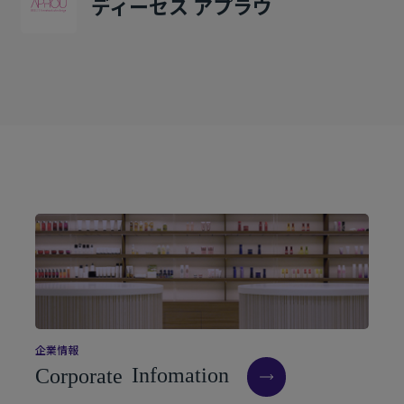
ディーセス アプラウ
企
業
情
報
C
o
r
p
o
r
a
t
e
I
n
f
o
m
a
t
i
o
n