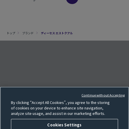
トップ
ブランド
ディーセス エストクアル
クッキー設定
e
F
o
l
l
o
w
o
u
r
S
N
S
p
a
g
Continue without Accepting
サイトマップ
By clicking “Accept All Cookies”, you agree to the storing
SNS一覧
of cookies on your device to enhance site navigation,
analyze site usage, and assist in our marketing efforts.
利用規約
個人情報保護方針
Cookies Settings