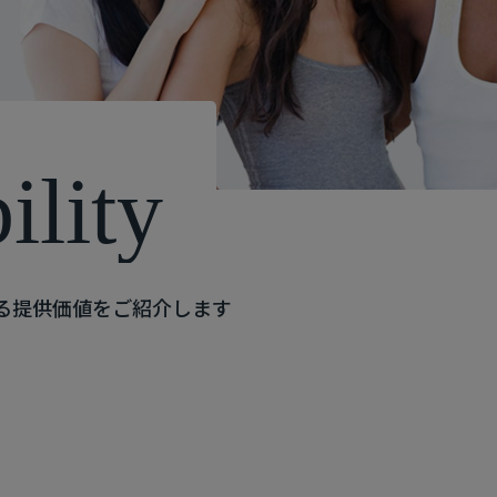
b
i
l
i
t
y
る提供価値をご紹介します