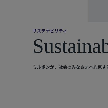
サ
ス
テ
ナ
ビ
リ
テ
ィ
S
u
s
t
a
i
n
a
ミルボンが、社会のみなさまへ約束す
サステナビリティレポート
統合報告書