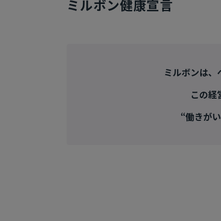
ミルボン健康宣言
ミルボンは、
この経
“働きが