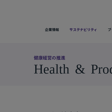
企業情報
サステナビリティ
ブ
健
康
経
営
の
推
進
H
e
a
l
t
h
&
P
r
o