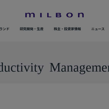
ランド
研究開発・生産
株主・投資家情報
ニュース
d
u
c
t
i
v
i
t
y
M
a
n
a
g
e
m
e