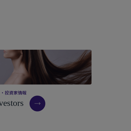
主
・
投
資
家
情
報
v
e
s
t
o
r
s