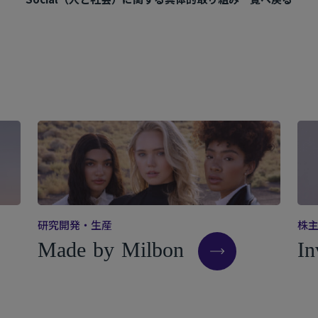
研
究
開
発
・
生
産
株
M
a
d
e
b
y
M
i
l
b
o
n
I
n