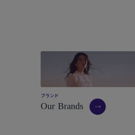
ブ
ラ
ン
ド
O
u
r
B
r
a
n
d
s