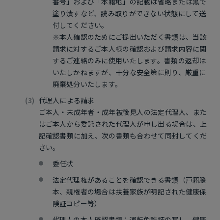
番号」および「本籍地」の記載は省略または黒で
塗り潰すなど、読み取りができない状態にして送
付してください。
※本人確認のためにご提出いただく書類は、当該
請求に対するご本人様の確認および請求内容に関
するご連絡のみに使用いたします。書類の返却は
いたしかねますが、十分な安全策に則り、厳重に
廃棄処分いたします。
代理人による請求
ご本人・未成年者・成年被後見人の法定代理人、また
はご本人から委託された代理人が申し出る場合は、上
記確認書類に加え、次の書類も合わせて同封してくだ
さい。
委任状
法定代理権があることを確認できる書類（戸籍謄
本、親権者の場合は扶養家族が明記された健康保
険証コピー等）
代理人の本人確認書類：運転免許証の写し、健康