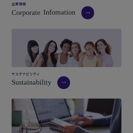
企
業
情
報
C
o
r
p
o
r
a
t
e
I
n
f
o
m
a
t
i
o
n
サ
ス
テ
ナ
ビ
リ
テ
ィ
S
u
s
t
a
i
n
a
b
i
l
i
t
y