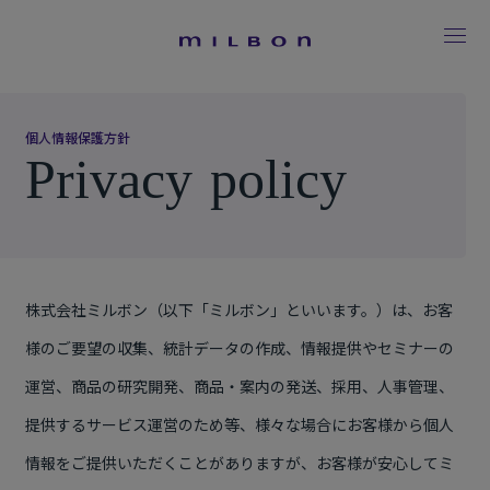
個
人
情
報
保
護
方
針
P
r
i
v
a
c
y
p
o
l
i
c
y
株式会社ミルボン（以下「ミルボン」といいます。）は、お客
様のご要望の収集、統計データの作成、情報提供やセミナーの
運営、商品の研究開発、商品・案内の発送、採用、人事管理、
提供するサービス運営のため等、様々な場合にお客様から個人
情報をご提供いただくことがありますが、お客様が安心してミ