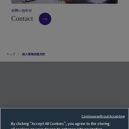
お
問
い
合
わ
せ
C
o
n
t
a
c
t
トップ
個人情報保護方針
クッキー設定
e
F
o
l
l
o
w
o
u
r
S
N
S
p
a
g
Continue without Accepting
サイトマップ
By clicking “Accept All Cookies”, you agree to the storing
SNS一覧
of cookies on your device to enhance site navigation,