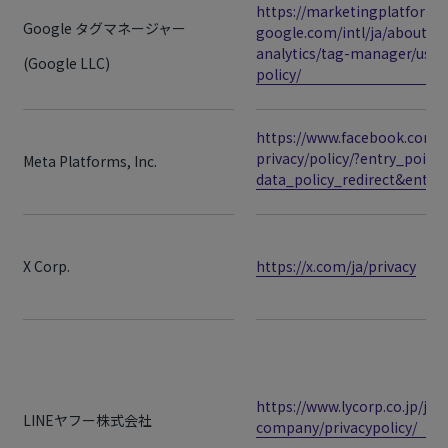
https://marketingplatform.
Google タグマネージャー
google.com/intl/ja/about/
analytics/tag-manager/use-
(Google LLC)
policy/
https://www.facebook.com/
privacy/policy/?entry_point
Meta Platforms, Inc.
data_policy_redirect&entry
X Corp.
https://x.com/ja/privacy
https://www.lycorp.co.jp/ja/
LINEヤフー株式会社
company/privacypolicy/