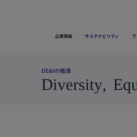
企業情報
サステナビリティ
ブ
D
E
&
I
の
推
進
D
i
v
e
r
s
i
t
y
,
E
q