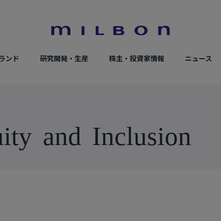
ランド
研究開発・生産
株主・投資家情報
ニュース
u
i
t
y
a
n
d
I
n
c
l
u
s
i
o
n