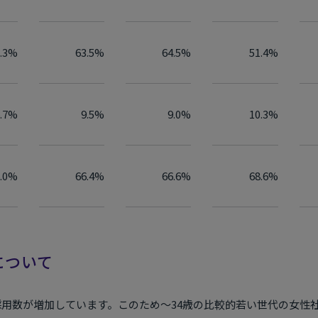
1.3%
63.5%
64.5%
51.4%
6.7%
9.5%
9.0%
10.3%
6.0%
66.4%
66.6%
68.6%
について
用数が増加しています。このため〜34歳の比較的若い世代の女性