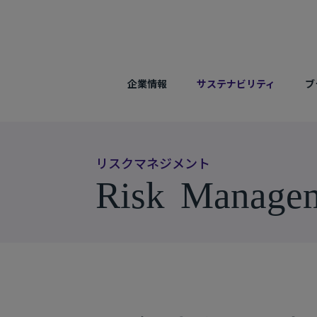
企業情報
サステナビリティ
ブ
リ
ス
ク
マ
ネ
ジ
メ
ン
ト
R
i
s
k
M
a
n
a
g
e