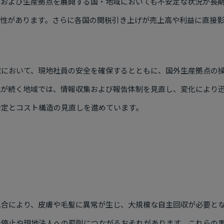
業および生産拠点を展開する国・地域においても不安定な状況が長
能性があります。さらに各国の関税引き上げが売上高や利益に直接影
域において、現地社員の安全を確保するとともに、国外生産拠点の
況が続く地域では、情報収集および報告体制を見直し、変化により
特定とコスト構造の見直しを進めています。
具合により、皮膚や毛髪に異常が生じ、大規模な自主回収が必要と
出停止や現地法人への罰則につながるおそれがあります。これらの