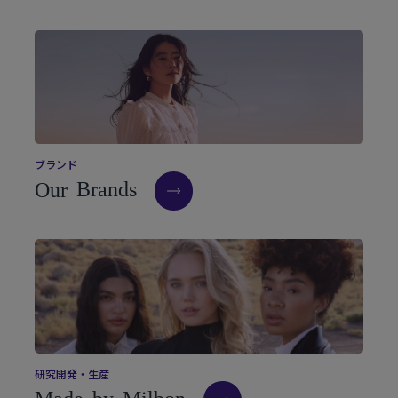
ブ
ラ
ン
ド
O
u
r
B
r
a
n
d
s
研
究
開
発
・
生
産