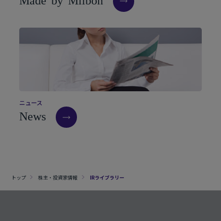
M
a
d
e
b
y
M
i
l
b
o
n
ニ
ュ
ー
ス
N
e
w
s
トップ
株主・投資家情報
IRライブラリー