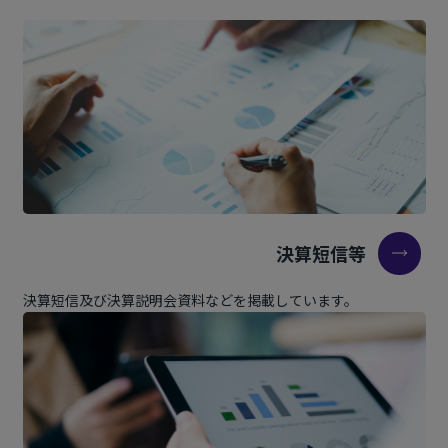
09
地域別業績 日本国内
10
地域別業績 韓国
11
地域別業績 中国
12
地域別業績 米国
13
2026年業績目標
14
連結営業利益 増減要因（2025年～2026年）
15
財務戦略 長期的なキャピタルアロケーションの方針
16
2026年 株主還元
決算短信等
17
代表取締役 社長執行役員 坂下 秀憲
決算短信及び決算説明会資料などを掲載しています。
18
2026年の取り組み
19
本日お伝えしたいこと
20
2025年の振り返り
21
国内における当社の方向性
22
国内市場環境 美容消費の動向