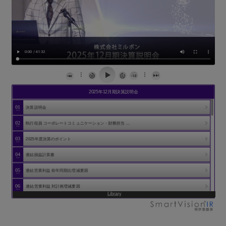
2025年12月期決算説明会
ARCHIVE
01
決算説明会
2025年12月期決算説明会
02
執行役員 コーポレートコミュニケーション・財務担当 …
2025年12月期第2四半期決算説明会
2024年12月期(第65期)決算説明会
03
2025年度決算のポイント
2024年12月期(第65期)第2四半期決算説明会
04
連結損益計算書
2023年12月期(第64期) 決算説明会
05
連結営業利益 前年同期比増減要因
06
連結営業利益 対計画増減要因
Library
07
価格改定の効果（売上総利益ベース）
08
地域別業績 国内・海外の売上高・営業利益