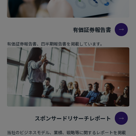
23
国内市場環境 サロンの成長戦略
24
国内 2026年の当社の取り組み
25
国内 染毛剤市場の変化
有価証券報告書
26
国内 新カラーブランドPRETOWA（プレトワ）
27
国内 染毛剤の活動
有価証券報告書、四半期報告書を掲載しています。
28
国内 化粧品の取り組み
29
海外 売上高計画について
30
海外 米国・EUの状況
31
海外 韓国・中国の状況
32
2026年業績目標
スポンサードリサーチレポート
当社のビジネスモデル、業績、戦略等に関するレポートを掲載