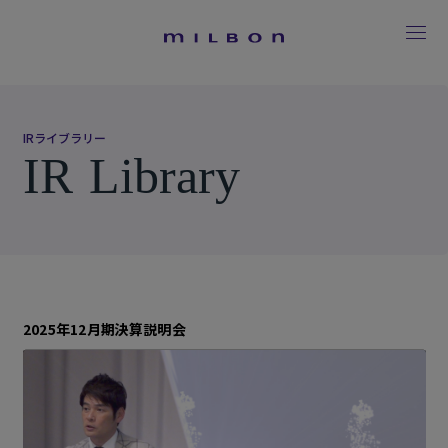
I
R
ラ
イ
ブ
ラ
リ
ー
I
R
L
i
b
r
a
r
y
2025年12月期決算説明会