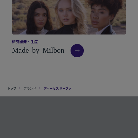
研
究
開
発
・
生
産
M
a
d
e
b
y
M
i
l
b
o
n
トップ
ブランド
ディーセス リーファ