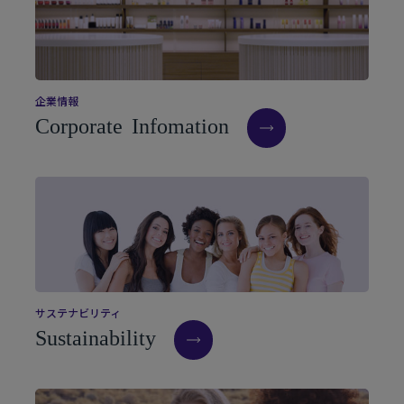
企
業
情
報
C
o
r
p
o
r
a
t
e
I
n
f
o
m
a
t
i
o
n
サ
ス
テ
ナ
ビ
リ
テ
ィ
S
u
s
t
a
i
n
a
b
i
l
i
t
y