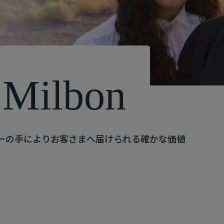
M
i
l
b
o
n
ーの手によりお客さまへ届けられる確かな価値