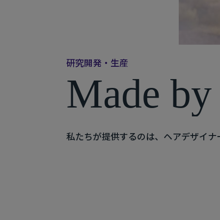
研
究
開
発
・
生
産
M
a
d
e
b
y
私たちが提供するのは、ヘアデザイナ