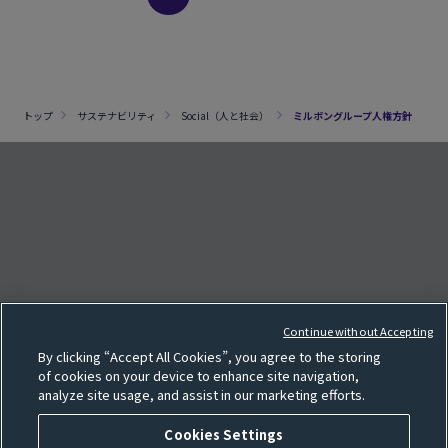
トップ
サステナビリティ
Social（人と社会）
ミルボングループ人権方針
クッキー設定
e
F
o
l
l
o
w
o
u
r
S
N
S
p
a
g
Continue without Accepting
サイトマップ
By clicking “Accept All Cookies”, you agree to the storing
SNS一覧
of cookies on your device to enhance site navigation,
analyze site usage, and assist in our marketing efforts.
利用規約
個人情報保護方針
Cookies Settings