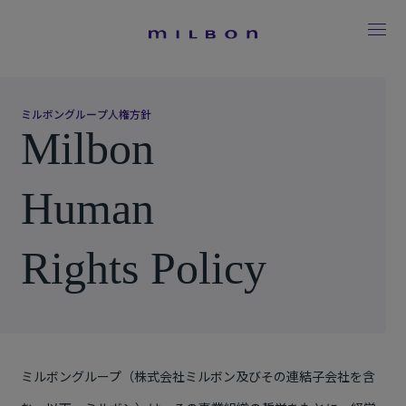
ミ
ル
ボ
ン
グ
ル
ー
プ
人
権
方
針
M
i
l
b
o
n
H
u
m
a
n
R
i
g
h
t
s
P
o
l
i
c
y
ミルボングループ（株式会社ミルボン及びその連結子会社を含