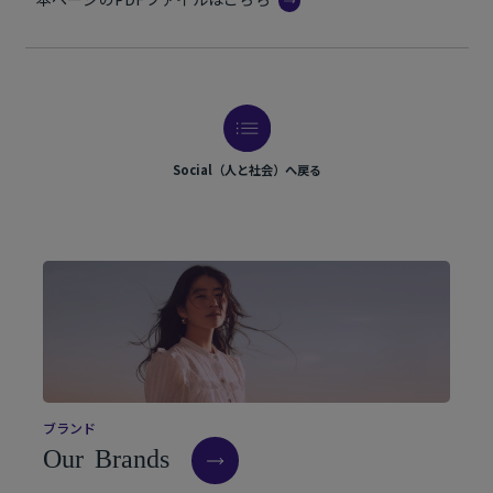
Social（人と社会）へ戻る
ブ
ラ
ン
ド
O
u
r
B
r
a
n
d
s