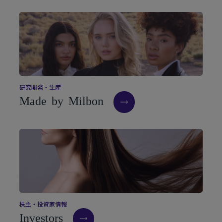
研
究
開
発
・
生
産
M
a
d
e
b
y
M
i
l
b
o
n
株
主
・
投
資
家
情
報
I
n
v
e
s
t
o
r
s