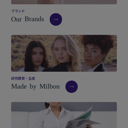
ブ
ラ
ン
ド
O
u
r
B
r
a
n
d
s
研
究
開
発
・
生
産
M
a
d
e
b
y
M
i
l
b
o
n