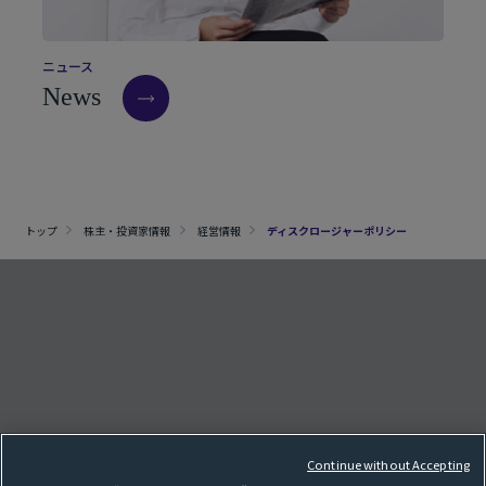
ニ
ュ
ー
ス
N
e
w
s
トップ
株主・投資家情報
経営情報
ディスクロージャーポリシー
クッキー設定
e
F
o
l
l
o
w
o
u
r
S
N
S
p
a
g
Continue without Accepting
サイトマップ