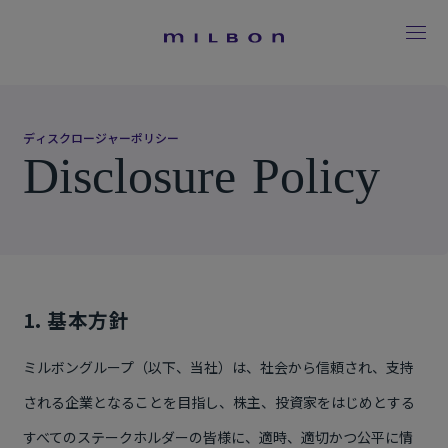
デ
ィ
ス
ク
ロ
ー
ジ
ャ
ー
ポ
リ
シ
ー
D
i
s
c
l
o
s
u
r
e
P
o
l
i
c
y
1. 基本方針
ミルボングループ（以下、当社）は、社会から信頼され、支持
される企業となることを目指し、株主、投資家をはじめとする
すべてのステークホルダーの皆様に、適時、適切かつ公平に情