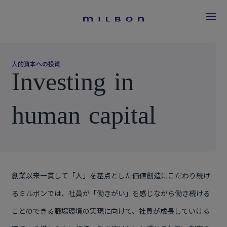
人
的
資
本
へ
の
投
資
I
n
v
e
s
t
i
n
g
i
n
h
u
m
a
n
c
a
p
i
t
a
l
創業以来一貫して「人」を基点とした価値創造にこだわり続け
るミルボンでは、社員が「働きがい」を感じながら働き続ける
ことのできる職場環境の実現に向けて、社員が成長していける