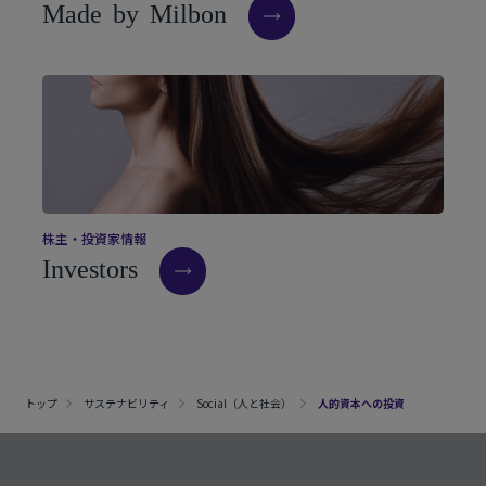
M
a
d
e
b
y
M
i
l
b
o
n
株
主
・
投
資
家
情
報
I
n
v
e
s
t
o
r
s
トップ
サステナビリティ
Social（人と社会）
人的資本への投資