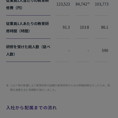
従業員1人当たりの教育研
※
123,522
84,742
103,773
12
修費（円）
従業員1人あたりの教育研
91.3
103.8
86.1
修時間（時間）
研修を受けた総人数（延べ
-
-
590
人数）
コロナ禍の影響により教育研修の延期や教育研修のための移動制限を行ったため、旅
費交通費を含む実績額が減少しました。
入社から配属までの流れ