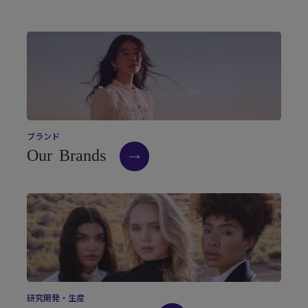
ブ
ラ
ン
ド
O
u
r
B
r
a
n
d
s
研
究
開
発
・
生
産