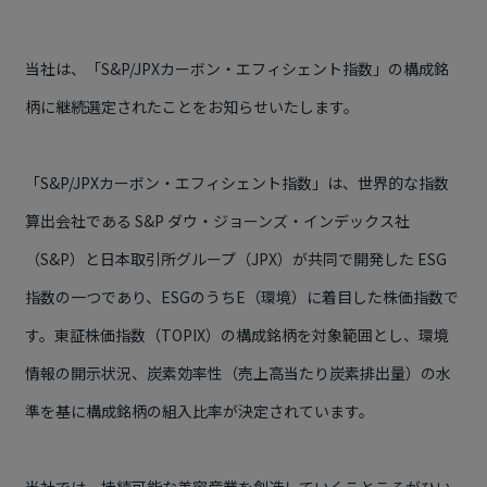
当社は、「
S&P/JPX
カーボン・エフィシェント指数」の構成銘
柄に継続選定されたことをお知らせいたします。
「
S&P/JPX
カーボン・エフィシェント指数」は、世界的な指数
算出会社である
S&P
ダウ・ジョーンズ・インデックス社
（
S&P
）と⽇本取引所グループ（
JPX
）が共同で開発した
ESG
指数の一つであり、
ESG
のうち
E
（環境）に着目した株価指数で
す。東証株価指数（
TOPIX
）の構成銘柄を対象範囲とし、環境
情報の開⽰状況、炭素効率性（売上⾼当たり炭素排出量）の⽔
準を基に構成銘柄の組⼊⽐率が決定されています。
当社では、持続可能な美容産業を創造していくことこそがひい