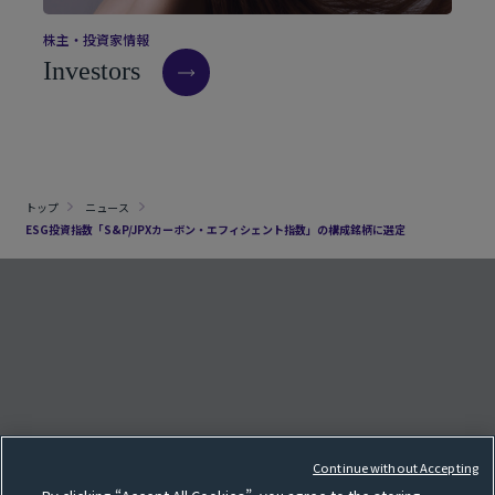
株
主
・
投
資
家
情
報
I
n
v
e
s
t
o
r
s
トップ
ニュース
ESG投資指数「S&P/JPXカーボン・エフィシェント指数」の構成銘柄に選定
クッキー設定
e
F
o
l
l
o
w
o
u
r
S
N
S
p
a
g
Continue without Accepting
サイトマップ