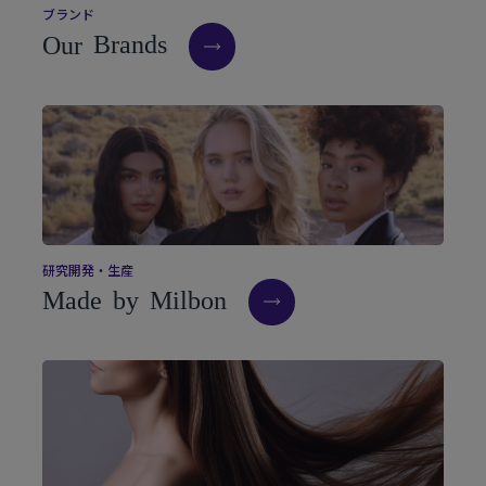
ブ
ラ
ン
ド
O
u
r
B
r
a
n
d
s
研
究
開
発
・
生
産
M
a
d
e
b
y
M
i
l
b
o
n