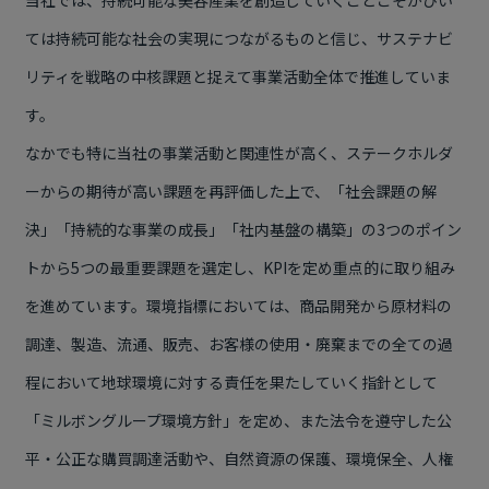
ては持続可能な社会の実現につながるものと信じ、サステナビ
リティを戦略の中核課題と捉えて事業活動全体で推進していま
す。
なかでも特に当社の事業活動と関連性が高く、ステークホルダ
ーからの期待が高い課題を再評価した上で、「社会課題の解
決」「持続的な事業の成長」「社内基盤の構築」の
3
つのポイン
トから
5
つの最重要課題を選定し、
KPI
を定め重点的に取り組み
を進めています。環境指標においては、商品開発から原材料の
調達、製造、流通、販売、お客様の使用・廃棄までの全ての過
程において地球環境に対する責任を果たしていく指針として
「ミルボングループ環境方針」を定め、また法令を遵守した公
平・公正な購買調達活動や、自然資源の保護、環境保全、人権