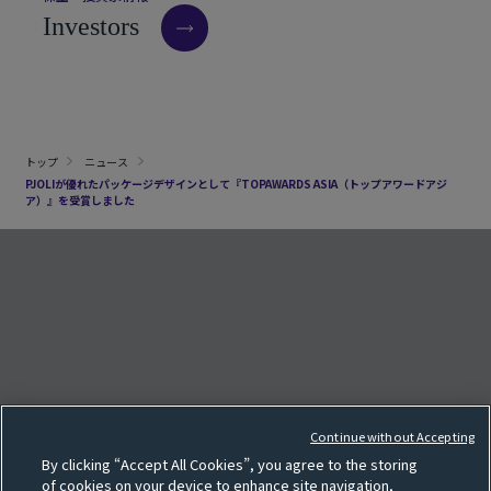
I
n
v
e
s
t
o
r
s
トップ
ニュース
PJOLIが優れたパッケージデザインとして『TOPAWARDS ASIA（トップアワードアジ
ア）』を受賞しました
クッキー設定
e
F
o
l
l
o
w
o
u
r
S
N
S
p
a
g
Continue without Accepting
サイトマップ
By clicking “Accept All Cookies”, you agree to the storing
SNS一覧
of cookies on your device to enhance site navigation,