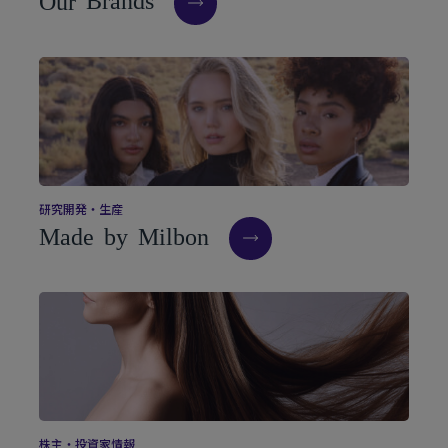
O
u
r
B
r
a
n
d
s
研
究
開
発
・
生
産
M
a
d
e
b
y
M
i
l
b
o
n
株
主
・
投
資
家
情
報