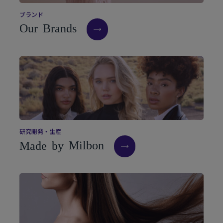
ブ
ラ
ン
ド
O
u
r
B
r
a
n
d
s
研
究
開
発
・
生
産
M
a
d
e
b
y
M
i
l
b
o
n