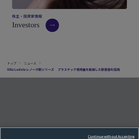
株
主
・
投
資
家
情
報
I
n
v
e
s
t
o
r
s
トップ
ニュース
Villa Lodola レノーボ新シリーズ プラスチック使用量を削減した新容器を採用
クッキー設定
e
F
o
l
l
o
w
o
u
r
S
N
S
p
a
g
Continue without Accepting
サイトマップ