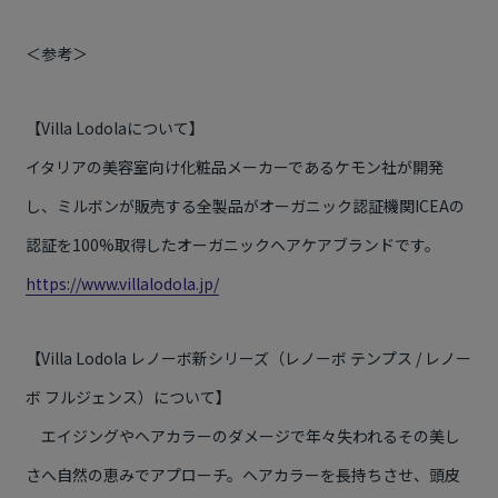
＜参考＞
【Villa Lodolaについて】
イタリアの美容室向け化粧品メーカーであるケモン社が開発
し、ミルボンが販売する全製品がオーガニック認証機関
ICEA
の
認証を
100%
取得したオーガニックヘアケアブランドです。
https://www.villalodola.jp/
【Villa Lodola レノーボ新シリーズ（レノーボ テンプス / レノー
ボ フルジェンス）について】
エイジングやヘアカラーのダメージで年々失われるその美し
さへ自然の恵みでアプローチ。ヘアカラーを長持ちさせ、頭皮