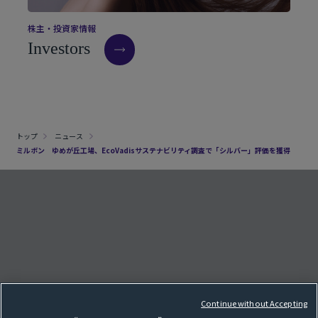
株
主
・
投
資
家
情
報
I
n
v
e
s
t
o
r
s
トップ
ニュース
ミルボン ゆめが丘工場、EcoVadisサステナビリティ調査で「シルバー」評価を獲得
クッキー設定
e
F
o
l
l
o
w
o
u
r
S
N
S
p
a
g
Continue without Accepting
サイトマップ