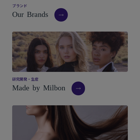
ブ
ラ
ン
ド
O
u
r
B
r
a
n
d
s
研
究
開
発
・
生
産
M
a
d
e
b
y
M
i
l
b
o
n