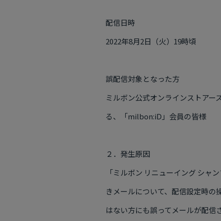
配信日時
2022年
8
月
2
日（火）
19
時頃
誤配信対象となった方
ミルボン公式オンラインストアー
る、「
milbon:iD
」会員の皆様
２．発生原因
「ミルボン リニューイング シャ
きメールについて、配信設定時の
はない方にも誤ってメールが配信