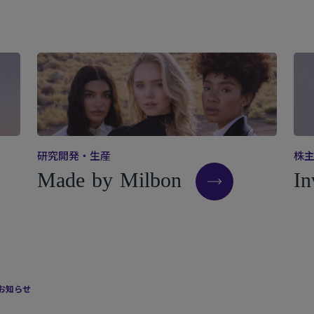
研
究
開
発
・
生
産
株
M
a
d
e
b
y
M
i
l
b
o
n
I
n
お知らせ