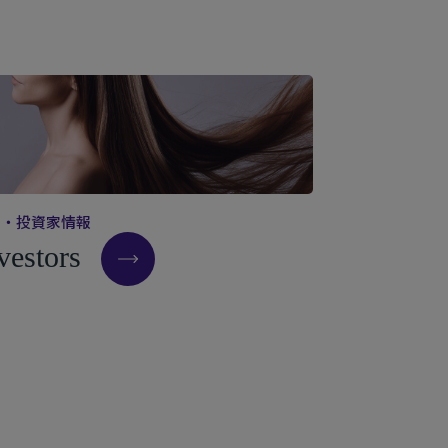
主
・
投
資
家
情
報
v
e
s
t
o
r
s