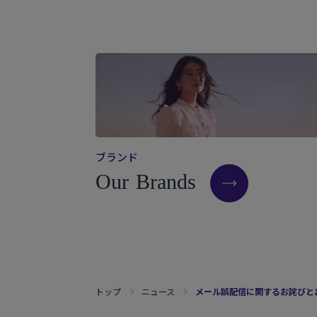
ブ
ラ
ン
ド
O
u
r
B
r
a
n
d
s
トップ
ニュース
メール誤配信に関するお詫びと