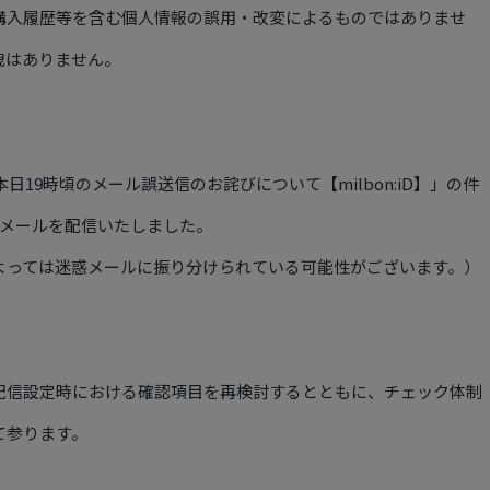
購入履歴等を含む個人情報の誤用・改変によるものではありませ
洩はありません。
本日
19
時頃のメール誤送信のお詫びについて【
milbon:iD
】」の件
メールを配信いたしました。
よっては迷惑メールに振り分けられている可能性がございます。）
配信設定時における確認項目を再検討するとともに、チェック体制
て参ります。