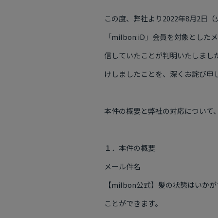
この度、弊社より
2022
年
8
月
2
日（
「
milbon:iD
」会員を対象としたメ
信していたことが判明いたしまし
けしましたことを、深くお詫び申
本件の概要と弊社の対応について
１．本件の概要
メール件名
【
milbon
公式】髪の状態はいかが
ことができます。