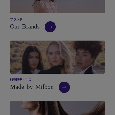
ブ
ラ
ン
ド
O
u
r
B
r
a
n
d
s
研
究
開
発
・
生
産
M
a
d
e
b
y
M
i
l
b
o
n