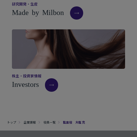
研
究
開
発
・
生
産
M
a
d
e
b
y
M
i
l
b
o
n
株
主
・
投
資
家
情
報
I
n
v
e
s
t
o
r
s
トップ
企業情報
役員一覧
監査役 大塩 充