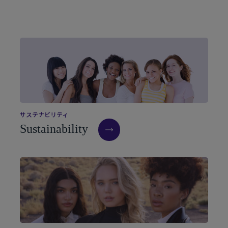
サ
ス
テ
ナ
ビ
リ
テ
ィ
S
u
s
t
a
i
n
a
b
i
l
i
t
y