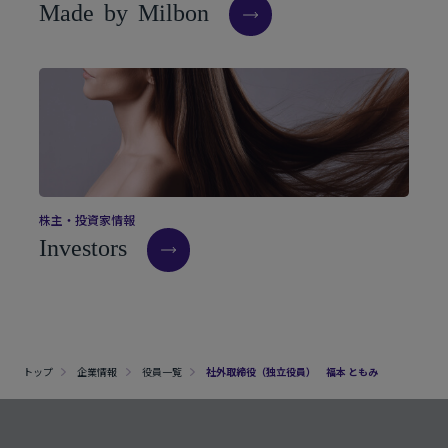
M
a
d
e
b
y
M
i
l
b
o
n
株
主
・
投
資
家
情
報
I
n
v
e
s
t
o
r
s
トップ
企業情報
役員一覧
社外取締役（独立役員） 福本 ともみ