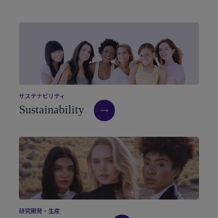
サ
ス
テ
ナ
ビ
リ
テ
ィ
S
u
s
t
a
i
n
a
b
i
l
i
t
y
研
究
開
発
・
生
産