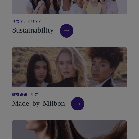
サ
ス
テ
ナ
ビ
リ
テ
ィ
S
u
s
t
a
i
n
a
b
i
l
i
t
y
研
究
開
発
・
生
産
M
a
d
e
b
y
M
i
l
b
o
n