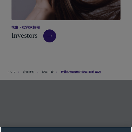
株
主
・
投
資
家
情
報
I
n
v
e
s
t
o
r
s
トップ
企業情報
役員一覧
取締役 常務執行役員 岡崎 晴通
クッキー設定