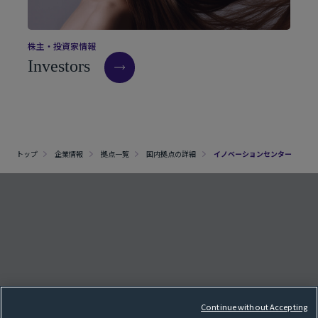
株
主
・
投
資
家
情
報
I
n
v
e
s
t
o
r
s
トップ
企業情報
拠点一覧
国内拠点の詳細
イノベーションセンター
クッキー設定
e
F
o
l
l
o
w
o
u
r
S
N
S
p
a
g
Continue without Accepting
サイトマップ