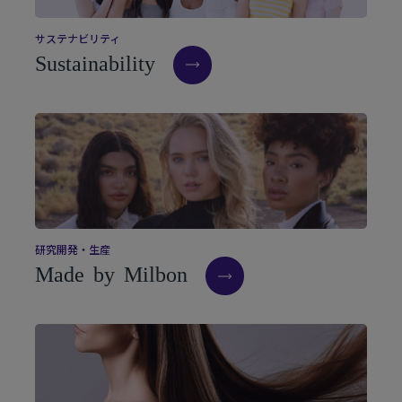
サ
ス
テ
ナ
ビ
リ
テ
ィ
S
u
s
t
a
i
n
a
b
i
l
i
t
y
研
究
開
発
・
生
産
M
a
d
e
b
y
M
i
l
b
o
n