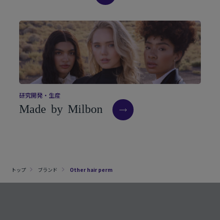
研
究
開
発
・
生
産
M
a
d
e
b
y
M
i
l
b
o
n
トップ
ブランド
Other hair perm