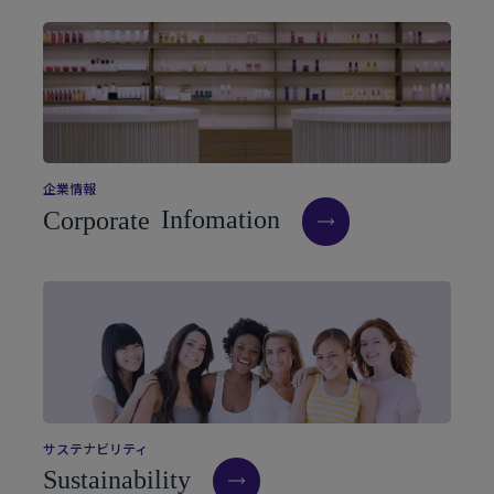
企
業
情
報
C
o
r
p
o
r
a
t
e
I
n
f
o
m
a
t
i
o
n
サ
ス
テ
ナ
ビ
リ
テ
ィ
S
u
s
t
a
i
n
a
b
i
l
i
t
y