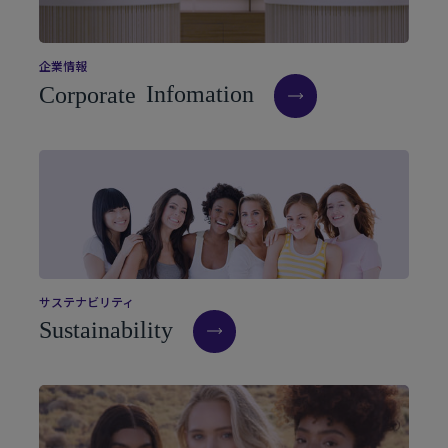
企
業
情
報
C
o
r
p
o
r
a
t
e
I
n
f
o
m
a
t
i
o
n
サ
ス
テ
ナ
ビ
リ
テ
ィ
S
u
s
t
a
i
n
a
b
i
l
i
t
y