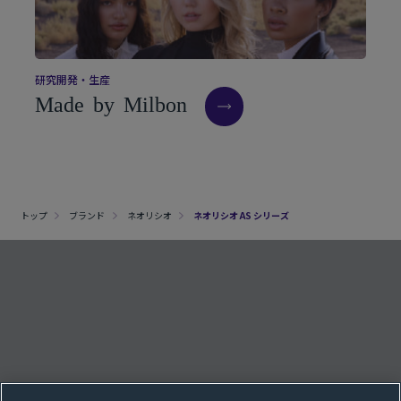
研
究
開
発
・
生
産
M
a
d
e
b
y
M
i
l
b
o
n
トップ
ブランド
ネオリシオ
ネオリシオ AS シリーズ
クッキー設定