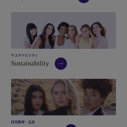
サ
ス
テ
ナ
ビ
リ
テ
ィ
S
u
s
t
a
i
n
a
b
i
l
i
t
y
研
究
開
発
・
生
産