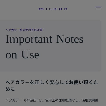
ヘ
ア
カ
ラ
ー
剤
の
使
用
上
の
注
意
I
m
p
o
r
t
a
n
t
N
o
t
e
s
o
n
U
s
e
ヘアカラーを正しく安心してお使い頂くた
めに
ヘアカラー（染毛剤）は、使用上の注意を順守し、使用説明書