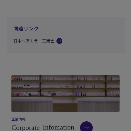
関連リンク
日本ヘアカラー工業会
企
業
情
報
C
o
r
p
o
r
a
t
e
I
n
f
o
m
a
t
i
o
n