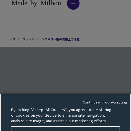
M
a
d
e
b
y
M
i
l
b
o
n
トップ
ブランド
ヘアカラー剤の使用上の注意
クッキー設定
e
F
o
l
l
o
w
o
u
r
S
N
S
p
a
g
Continue without Accepting
サイトマップ
By clicking “Accept All Cookies”, you agree to the storing
SNS一覧
of cookies on your device to enhance site navigation,
analyze site usage, and assist in our marketing efforts.
利用規約
個人情報保護方針